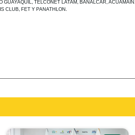
a: BANCO GUAYAQUIL, TELCONET LATAM, BANALCAR, ACUAMAI
S CLUB, FET Y PANATHLON.