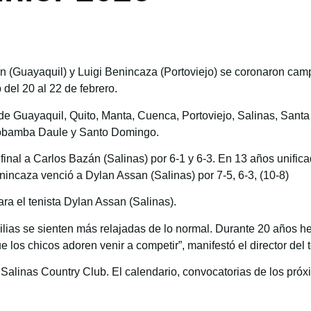
(Guayaquil) y Luigi Benincaza (Portoviejo) se coronaron camp
del 20 al 22 de febrero.
 de Guayaquil, Quito, Manta, Cuenca, Portoviejo, Salinas, San
iobamba Daule y Santo Domingo.
inal a Carlos Bazán (Salinas) por 6-1 y 6-3. En 13 años unific
nincaza venció a Dylan Assan (Salinas) por 7-5, 6-3, (10-8)
ra el tenista Dylan Assan (Salinas).
lias se sienten más relajadas de lo normal. Durante 20 años 
los chicos adoren venir a competir”, manifestó el director del 
n Salinas Country Club. El calendario, convocatorias de los pró