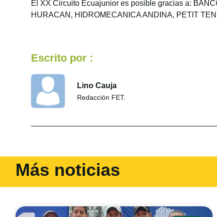
El XX Circuito Ecuajunior es posible gracias 
HURACAN, HIDROMECANICA ANDINA, PETIT TENI
Escrito por :
Lino Cauja
Redacción FET.
Más noticias