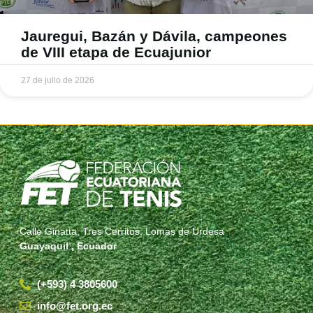
Jauregui, Bazán y Dávila, campeones
de VIII etapa de Ecuajunior
27 de julio de 2026
Calle Ginatta, Tres Cerritos, Lomas de Urdesa
Guayaquil , Ecuador
(+593) 4 3805600
info@fet.org.ec