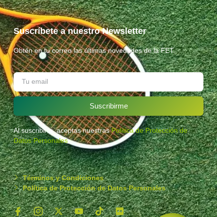
Suscríbete a nuestro Newsletter
Obtén en tu correo las últimas novedades de la FET.
Suscribirme
Al suscribirte, aceptas nuestras
Política de Protección de
Datos Personales
.
Términos y Condiciones
Política de Protección de Datos Personales