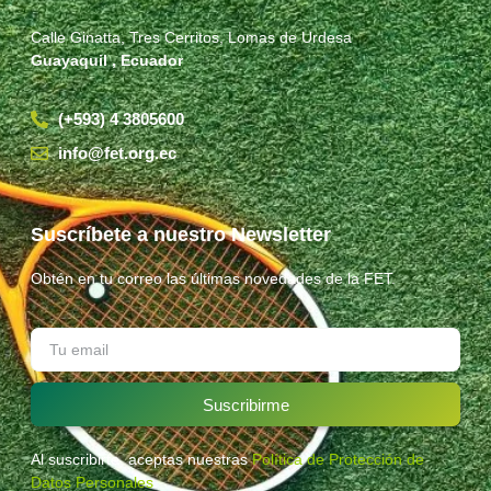
Calle Ginatta, Tres Cerritos, Lomas de Urdesa
Guayaquil , Ecuador
(+593) 4 3805600
info@fet.org.ec
Suscríbete a nuestro Newsletter
Obtén en tu correo las últimas novedades de la FET.
Suscribirme
Al suscribirte, aceptas nuestras
Política de Protección de
Datos Personales
.