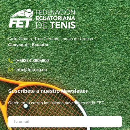
Calle Ginatta, Tres Cerritos, Lomas de Urdesa
Guayaquil , Ecuador
(+593) 4 3805600
info@fet.org.ec
Suscríbete a nuestro Newsletter
Obtén en tu correo las últimas novedades de la FET.