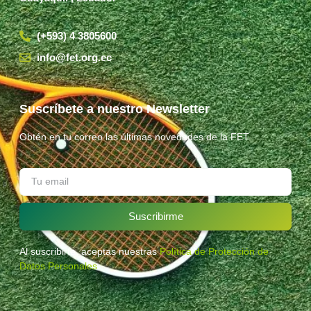
(+593) 4 3805600
info@fet.org.ec
Suscríbete a nuestro Newsletter
Obtén en tu correo las últimas novedades de la FET.
Suscribirme
Al suscribirte, aceptas nuestras
Política de Protección de
Datos Personales
.