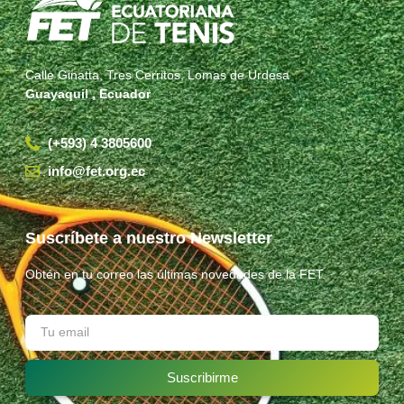
Calle Ginatta, Tres Cerritos, Lomas de Urdesa
Guayaquil , Ecuador
(+593) 4 3805600
info@fet.org.ec
Suscríbete a nuestro Newsletter
Obtén en tu correo las últimas novedades de la FET.
Suscribirme