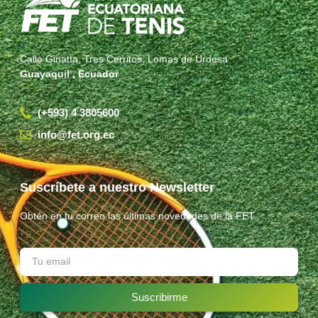
Calle Ginatta, Tres Cerritos, Lomas de Urdesa
Guayaquil , Ecuador
(+593) 4 3805600
info@fet.org.ec
Suscríbete a nuestro Newsletter
Obtén en tu correo las últimas novedades de la FET.
Suscribirme