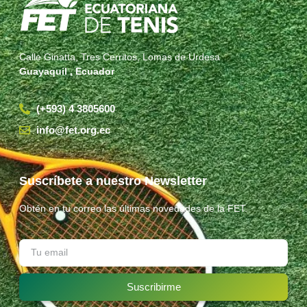
Calle Ginatta, Tres Cerritos, Lomas de Urdesa
Guayaquil , Ecuador
(+593) 4 3805600
info@fet.org.ec
Suscríbete a nuestro Newsletter
Obtén en tu correo las últimas novedades de la FET.
Suscribirme