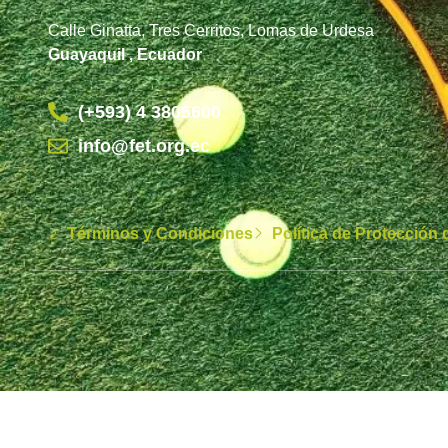
Calle Ginatta, Tres Cerritos, Lomas de Urdesa
Guayaquil , Ecuador
(+593) 4 3805600
info@fet.org.ec
Términos y Condiciones
Política de Protección