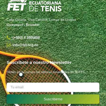
Calle Ginatta, Tres Cerritos, Lomas de Urdesa
Guayaquil , Ecuador
(+593) 4 3805600
info@fet.org.ec
Suscríbete a nuestro Newsletter
Obtén en tu correo las últimas novedades de la FET.
Suscribirme