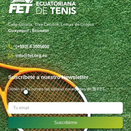
Calle Ginatta, Tres Cerritos, Lomas de Urdesa
Guayaquil , Ecuador
(+593) 4 3805600
info@fet.org.ec
Suscríbete a nuestro Newsletter
Obtén en tu correo las últimas novedades de la FET.
Suscribirme