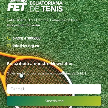
Calle Ginatta, Tres Cerritos, Lomas de Urdesa
Guayaquil , Ecuador
(+593) 4 3805600
info@fet.org.ec
Suscríbete a nuestro Newsletter
Obtén en tu correo las últimas novedades de la FET.
Suscribirme