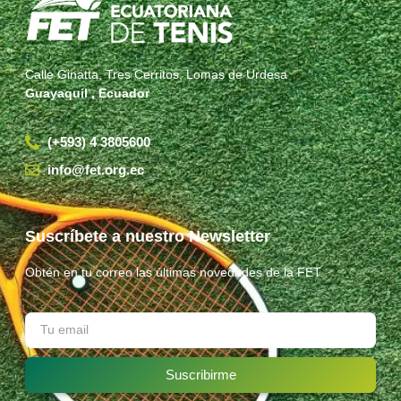
Calle Ginatta, Tres Cerritos, Lomas de Urdesa
Guayaquil , Ecuador
(+593) 4 3805600
info@fet.org.ec
Suscríbete a nuestro Newsletter
Obtén en tu correo las últimas novedades de la FET.
Suscribirme