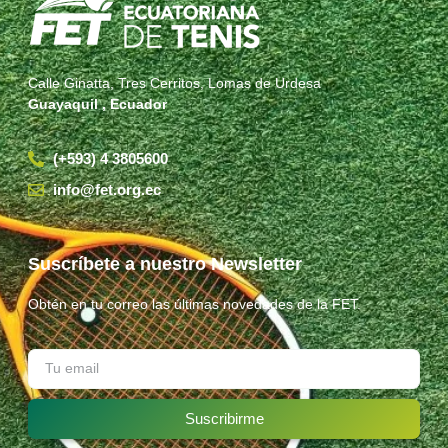
Calle Ginatta, Tres Cerritos, Lomas de Urdesa
Guayaquil , Ecuador
(+593) 4 3805600
info@fet.org.ec
Suscríbete a nuestro Newsletter
Obtén en tu correo las últimas novedades de la FET.
Suscribirme