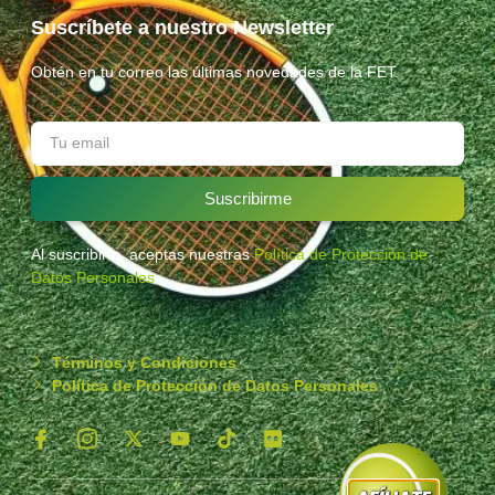
Suscríbete a nuestro Newsletter
Obtén en tu correo las últimas novedades de la FET.
Suscribirme
Al suscribirte, aceptas nuestras
Política de Protección de
Datos Personales
.
Términos y Condiciones
Política de Protección de Datos Personales